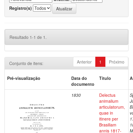
Registro(s)
Resultado 1-1 de 1.
Anterior
1
Próximo
Conjunto de itens:
Pré-visualização
Data do
Título
A
documento
1830
Delectus
S
animalium
J
articulatorum,
B
quae in
v
itinere per
1
Brasiliam
1
annis 1817-
M