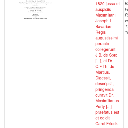
1820 jussu et
K
auspiciis
F
Maximiliani
P
Joseph I.
v
Bavariae
1
Regis
1
augustissimi
peracto
collegerunt
J.B. de Spix
[...], et Dr.
C.F.Th. de
Martius.
Digessit,
descripsit,
pringenda
curavit Dr.
Maximilianus
Perty [...]
praefatus est
et edidit
Carol Friedr.