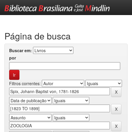
Skip
navigation
Página de busca
Buscar em:
por
Filtros correntes: