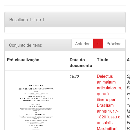
Resultado 1-1 de 1.
Anterior
1
Próximo
Conjunto de itens:
Pré-visualização
Data do
Título
A
documento
1830
Delectus
S
animalium
J
articulatorum,
B
quae in
v
itinere per
1
Brasiliam
1
annis 1817-
M
1820 jussu et
K
auspiciis
F
Maximiliani
P