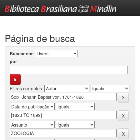
Skip
navigation
Página de busca
Buscar em:
por
Filtros correntes: