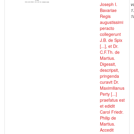
Joseph I.
v
Bavariae
1
Regis
1
augustissimi
peracto
collegerunt
J.B. de Spix
[...], et Dr.
C.F.Th. de
Martius.
Digessit,
descripsit,
pringenda
curavit Dr.
Maximilianus
Perty [...]
praefatus est
et edidit
Carol Friedr.
Philip de
Martius.
Accedit