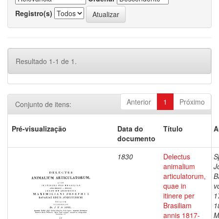
Registro(s)
Resultado 1-1 de 1.
Anterior
1
Próximo
Conjunto de itens:
Pré-visualização
Data do
Título
A
documento
1830
Delectus
S
animalium
J
articulatorum,
B
quae in
v
itinere per
1
Brasiliam
1
annis 1817-
M