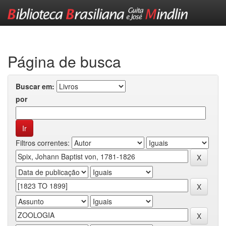
Skip
navigation
Página de busca
Buscar em:
por
Filtros correntes: