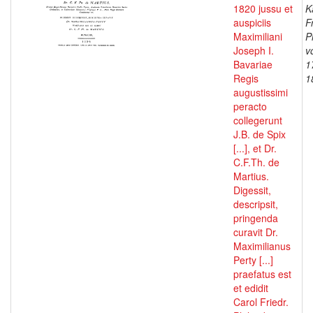
1820 jussu et
K
auspiciis
F
Maximiliani
P
Joseph I.
v
Bavariae
1
Regis
1
augustissimi
peracto
collegerunt
J.B. de Spix
[...], et Dr.
C.F.Th. de
Martius.
Digessit,
descripsit,
pringenda
curavit Dr.
Maximilianus
Perty [...]
praefatus est
et edidit
Carol Friedr.