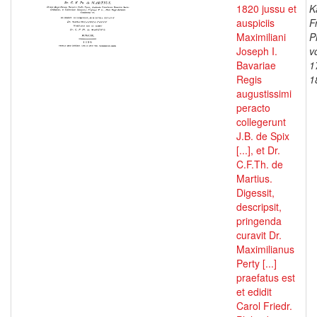
1820 jussu et
K
auspiciis
F
Maximiliani
P
Joseph I.
v
Bavariae
1
Regis
1
augustissimi
peracto
collegerunt
J.B. de Spix
[...], et Dr.
C.F.Th. de
Martius.
Digessit,
descripsit,
pringenda
curavit Dr.
Maximilianus
Perty [...]
praefatus est
et edidit
Carol Friedr.