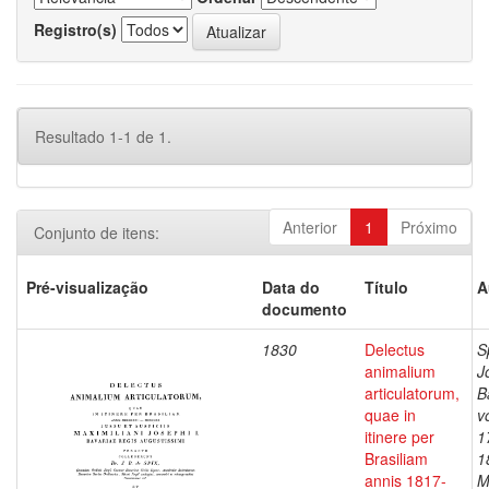
Registro(s)
Resultado 1-1 de 1.
Anterior
1
Próximo
Conjunto de itens:
Pré-visualização
Data do
Título
A
documento
1830
Delectus
S
animalium
J
articulatorum,
B
quae in
v
itinere per
1
Brasiliam
1
annis 1817-
M