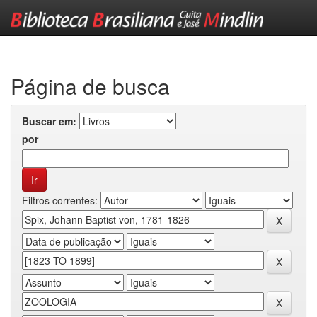
Skip
navigation
Página de busca
Buscar em:
por
Filtros correntes: