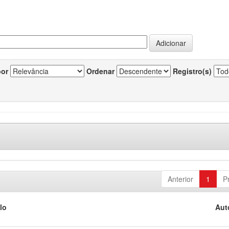
por
Ordenar
Registro(s)
Anterior
1
P
lo
Aut