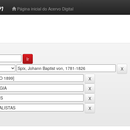
-->
Página inicial do Acervo Digital