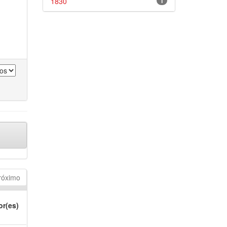
1830
1
róximo
or(es)