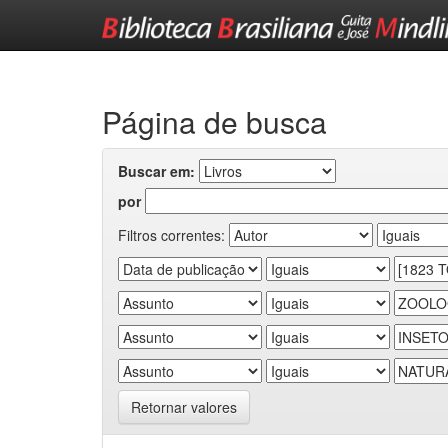
Skip
navigation
Página de busca
Buscar em:
por
Filtros correntes:
Retornar valores