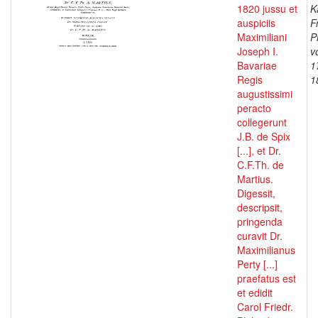
1820 jussu et
K
auspiciis
F
Maximiliani
P
Joseph I.
v
Bavariae
1
Regis
1
augustissimi
peracto
collegerunt
J.B. de Spix
[...], et Dr.
C.F.Th. de
Martius.
Digessit,
descripsit,
pringenda
curavit Dr.
Maximilianus
Perty [...]
praefatus est
et edidit
Carol Friedr.