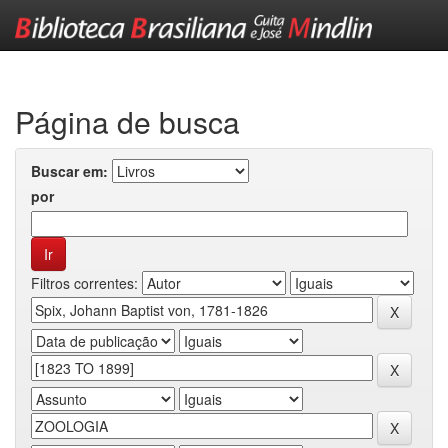
Skip
navigation
Página de busca
Buscar em:
por
Filtros correntes: