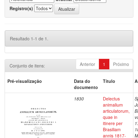
Registro(s)
Resultado 1-1 de 1.
Anterior
1
Próximo
Conjunto de itens:
Pré-visualização
Data do
Título
A
documento
1830
Delectus
S
animalium
J
articulatorum,
B
quae in
v
itinere per
1
Brasiliam
1
annis 1817-
M