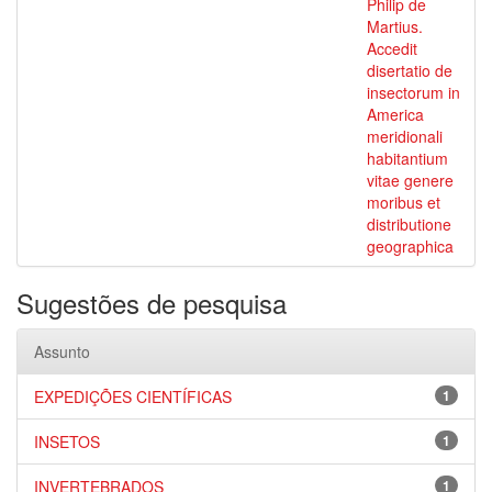
Philip de
Martius.
Accedit
disertatio de
insectorum in
America
meridionali
habitantium
vitae genere
moribus et
distributione
geographica
Sugestões de pesquisa
Assunto
EXPEDIÇÕES CIENTÍFICAS
1
INSETOS
1
INVERTEBRADOS
1