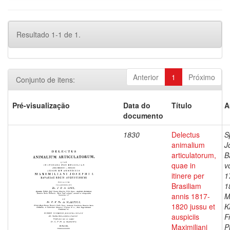
Resultado 1-1 de 1.
Anterior
1
Próximo
Conjunto de itens:
Pré-visualização
Data do
Título
A
documento
1830
Delectus
S
animalium
J
articulatorum,
B
quae in
v
itinere per
1
Brasiliam
1
annis 1817-
M
1820 jussu et
K
auspiciis
F
Maximiliani
P