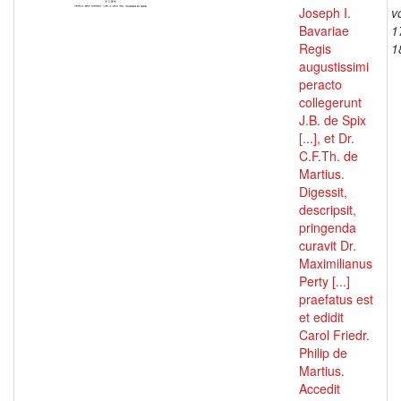
Joseph I.
v
Bavariae
1
Regis
1
augustissimi
peracto
collegerunt
J.B. de Spix
[...], et Dr.
C.F.Th. de
Martius.
Digessit,
descripsit,
pringenda
curavit Dr.
Maximilianus
Perty [...]
praefatus est
et edidit
Carol Friedr.
Philip de
Martius.
Accedit