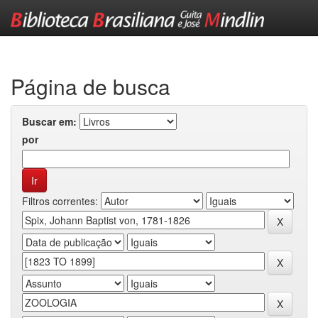
Skip
navigation
Página de busca
Buscar em:
por
Filtros correntes: