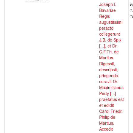
Joseph I.
v
Bavariae
1
Regis
1
augustissimi
peracto
collegerunt
J.B. de Spix
[...], et Dr.
C.F.Th. de
Martius.
Digessit,
descripsit,
pringenda
curavit Dr.
Maximilianus
Perty [...]
praefatus est
et edidit
Carol Friedr.
Philip de
Martius.
Accedit