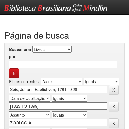
Skip
navigation
Página de busca
Buscar em:
por
Filtros correntes: