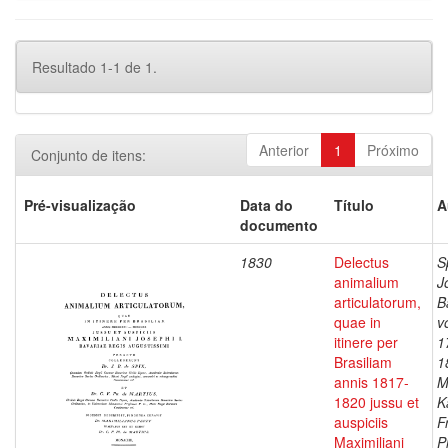
Resultado 1-1 de 1.
Anterior
1
Próximo
Conjunto de itens:
Pré-visualização
Data do
Título
A
documento
1830
Delectus
S
animalium
J
articulatorum,
B
quae in
v
itinere per
1
Brasiliam
1
annis 1817-
M
1820 jussu et
K
auspiciis
F
Maximiliani
P