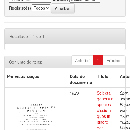
Registro(s)
Resultado 1-1 de 1.
Anterior
1
Próximo
Conjunto de itens:
Pré-visualização
Data do
Título
Auto
documento
1829
Selecta
Spix,
genera et
Joha
species
Bapti
piscium
von,
quos in
1781
itinere
1826
per
Marti