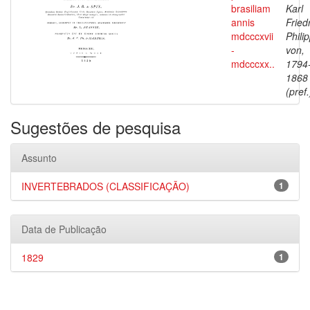
brasiliam
Karl
annis
Fried
mdcccxvii
Phili
-
von,
mdcccxx..
1794
1868
(pref.
Sugestões de pesquisa
Assunto
INVERTEBRADOS (CLASSIFICAÇÃO)
1
Data de Publicação
1829
1