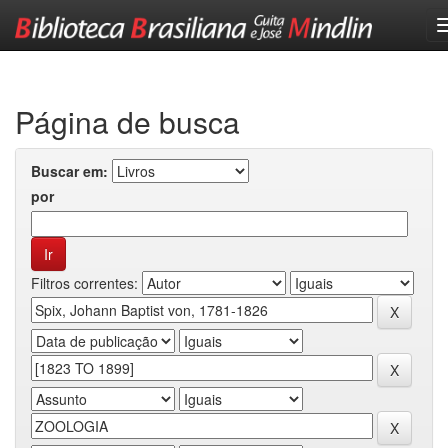
Skip
navigation
Página de busca
Buscar em:
por
Filtros correntes: