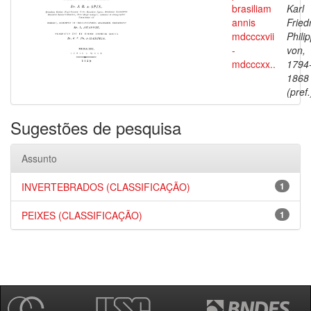
brasiliam
Karl
annis
Fried
mdcccxvii
Phili
-
von,
mdcccxx..
1794
1868
(pref.
Sugestões de pesquisa
Assunto
INVERTEBRADOS (CLASSIFICAÇÃO)
1
PEIXES (CLASSIFICAÇÃO)
1