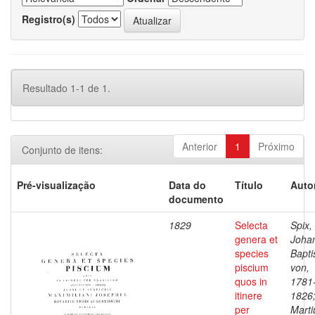
Registro(s)
Resultado 1-1 de 1.
Anterior
1
Próximo
Conjunto de itens:
Pré-visualização
Data do
Título
Auto
documento
1829
Selecta
Spix,
genera et
Joha
species
Bapti
piscium
von,
quos in
1781
itinere
1826
per
Marti