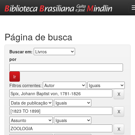
Skip
navigation
Página de busca
Buscar em:
por
Filtros correntes: