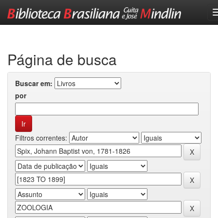
Skip
navigation
Página de busca
Buscar em:
por
Filtros correntes: