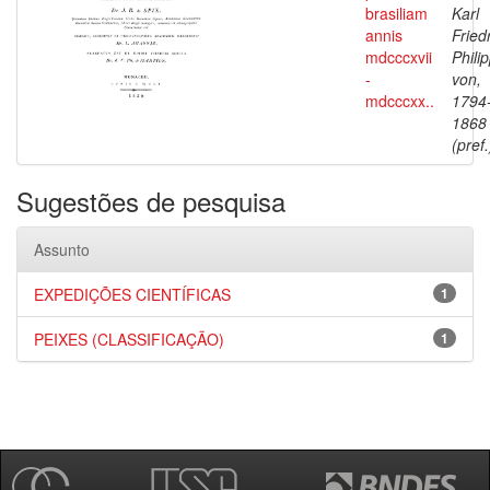
brasiliam
Karl
annis
Fried
mdcccxvii
Phili
-
von,
mdcccxx..
1794
1868
(pref.
Sugestões de pesquisa
Assunto
EXPEDIÇÕES CIENTÍFICAS
1
PEIXES (CLASSIFICAÇÃO)
1