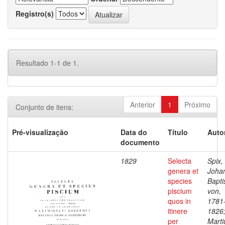
Registro(s)
Resultado 1-1 de 1.
Anterior
1
Próximo
Conjunto de itens:
Pré-visualização
Data do
Título
Auto
documento
1829
Selecta
Spix,
genera et
Joha
species
Bapti
piscium
von,
quos in
1781
itinere
1826
per
Marti