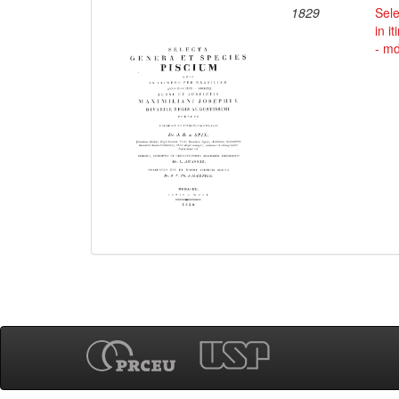
1829
Sele
in i
- md