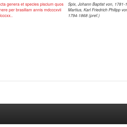
cta genera et species piscium quos
Spix, Johann Baptist von, 1781-
tinere per brasiliam annis mdcccxvii
Martius, Karl Friedrich Philipp vo
cccxx..
1794-1868 (pref.)