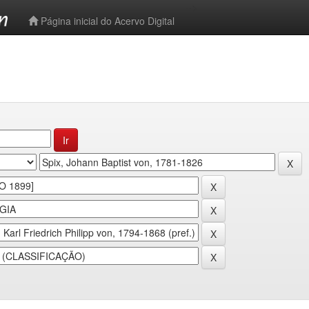
-->
Página inicial do Acervo Digital