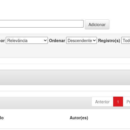
por
Ordenar
Registro(s)
Anterior
1
P
lo
Autor(es)