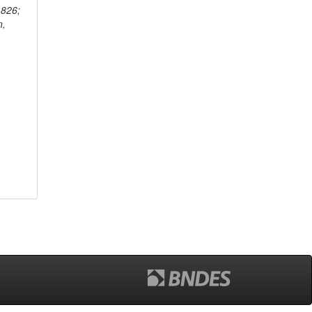
1826;
n,