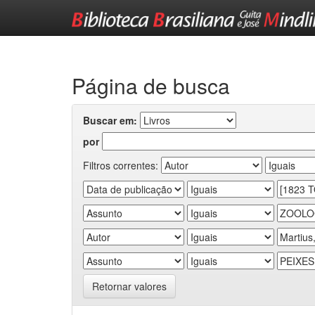
Skip
navigation
Página de busca
Buscar em:
por
Filtros correntes:
Retornar valores