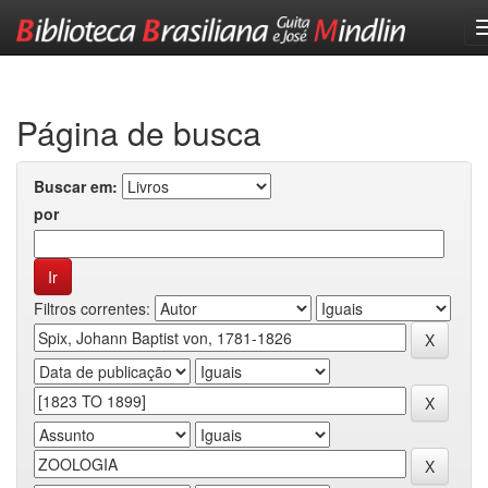
Skip
navigation
Página de busca
Buscar em:
por
Filtros correntes: