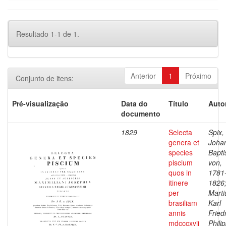
Resultado 1-1 de 1.
Anterior
1
Próximo
Conjunto de itens:
Pré-visualização
Data do
Título
Auto
documento
1829
Selecta
Spix,
genera et
Joha
species
Bapti
piscium
von,
quos in
1781
itinere
1826
per
Marti
brasiliam
Karl
annis
Fried
mdcccxvii
Phili