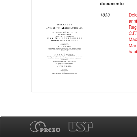
documento
1830
Dele
anni
Regi
C.F.
Maxi
Mart
habi