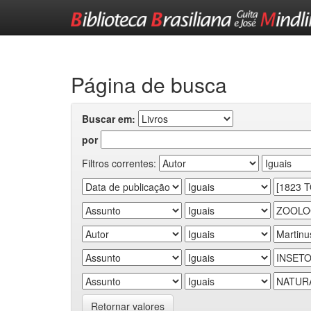
Skip
navigation
Página de busca
Buscar em:
por
Filtros correntes:
Retornar valores