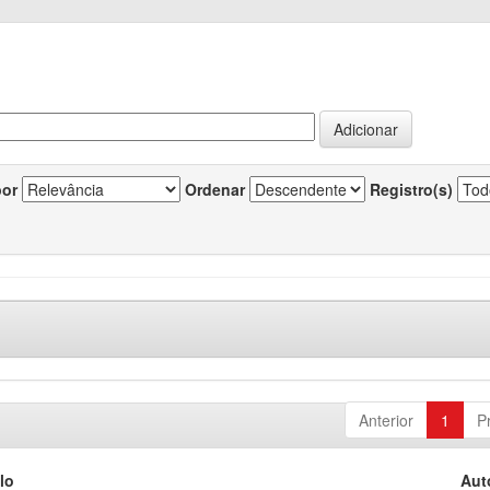
por
Ordenar
Registro(s)
Anterior
1
P
lo
Aut