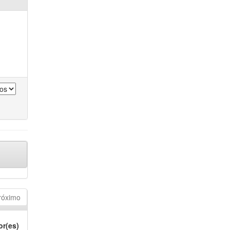
róximo
or(es)