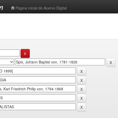
-->
Página inicial do Acervo Digital