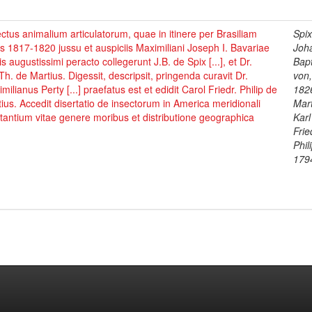
ctus animalium articulatorum, quae in itinere per Brasiliam
Spix
s 1817-1820 jussu et auspiciis Maximiliani Joseph I. Bavariae
Joh
s augustissimi peracto collegerunt J.B. de Spix [...], et Dr.
Bapt
Th. de Martius. Digessit, descripsit, pringenda curavit Dr.
von
milianus Perty [...] praefatus est et edidit Carol Friedr. Philip de
182
ius. Accedit disertatio de insectorum in America meridionali
Mart
tantium vitae genere moribus et distributione geographica
Karl
Frie
Phil
179