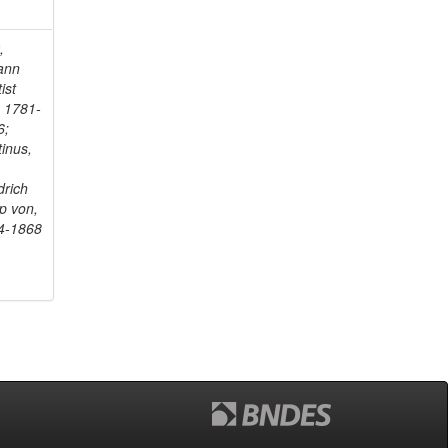
,
ann
ist
, 1781-
6;
inus,
drich
ip von,
4-1868