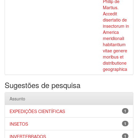
Philip de
Martius.
Accedit
disertatio de
insectorum in
America
meridionali
habitantium
vitae genere
moribus et
distributione
geographica
Sugestões de pesquisa
Assunto
EXPEDIÇÕES CIENTÍFICAS
1
INSETOS
1
INVERTEBRADOS
1