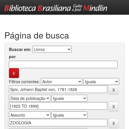
Skip
navigation
Página de busca
Buscar em:
por
Filtros correntes: