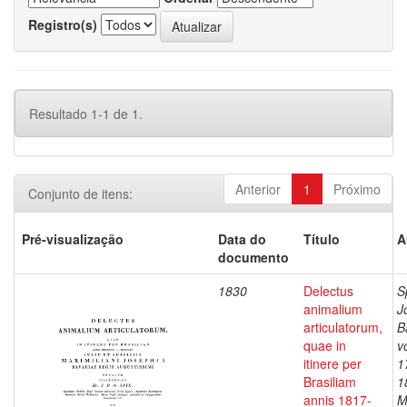
Registro(s)
Resultado 1-1 de 1.
Anterior
1
Próximo
Conjunto de itens:
Pré-visualização
Data do
Título
A
documento
1830
Delectus
S
animalium
J
articulatorum,
B
quae in
v
itinere per
1
Brasiliam
1
annis 1817-
M