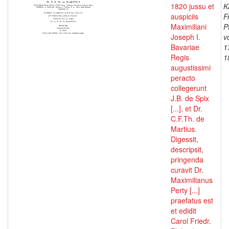
1820 jussu et
K
auspiciis
F
Maximiliani
P
Joseph I.
v
Bavariae
1
Regis
1
augustissimi
peracto
collegerunt
J.B. de Spix
[...], et Dr.
C.F.Th. de
Martius.
Digessit,
descripsit,
pringenda
curavit Dr.
Maximilianus
Perty [...]
praefatus est
et edidit
Carol Friedr.