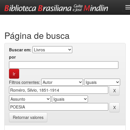
Skip
navigation
Página de busca
Buscar em:
por
Filtros correntes:
Retornar valores