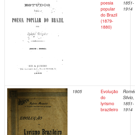
poesia
1851-
popular
1914
do Brazil
(1879-
1880)
1905
Evolução
Romér
do
Silvio,
lyrismo
1851-
brazileiro
1914