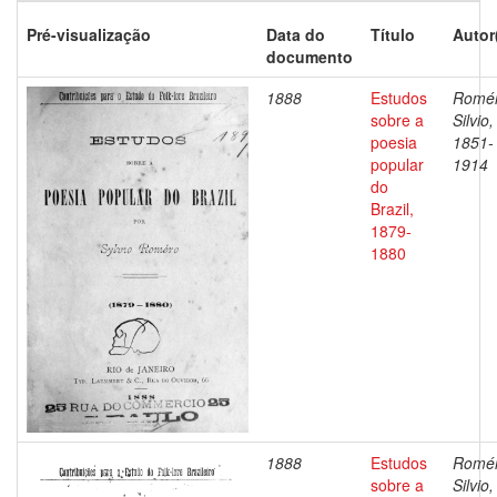
Pré-visualização
Data do
Título
Autor
documento
1888
Estudos
Romér
sobre a
Silvio,
poesia
1851-
popular
1914
do
Brazil,
1879-
1880
1888
Estudos
Romér
sobre a
Silvio,