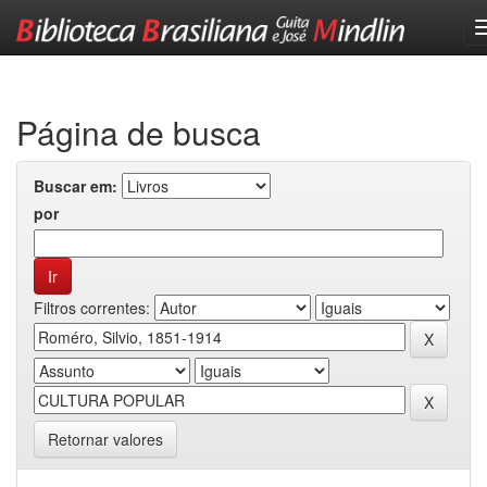
Skip
navigation
Página de busca
Buscar em:
por
Filtros correntes:
Retornar valores