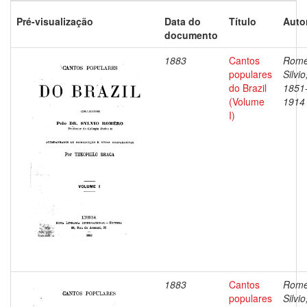
Pré-visualização
Data do
Título
Auto
documento
1883
Cantos
Romé
populares
Silvio
do Brazil
1851
(Volume
1914
I)
1883
Cantos
Romé
populares
Silvio