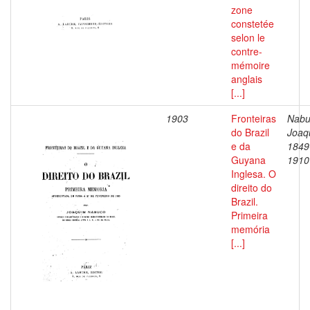
zone
constetée
selon le
contre-
mémoire
anglais
[...]
1903
Fronteiras
Nabu
do Brazil
Joaq
e da
1849
Guyana
1910
Inglesa. O
direito do
Brazil.
Primeira
memória
[...]