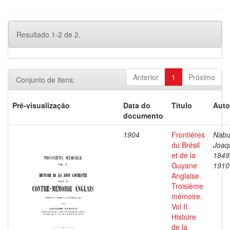
Resultado 1-2 de 2.
Anterior
1
Próximo
Conjunto de itens:
Pré-visualização
Data do
Título
Auto
documento
1904
Frontiéres
Nabu
du Brésil
Joaq
et de la
1849
Guyane
1910
Anglaise.
Troisième
mémoire.
Vol II.
Histoire
de la