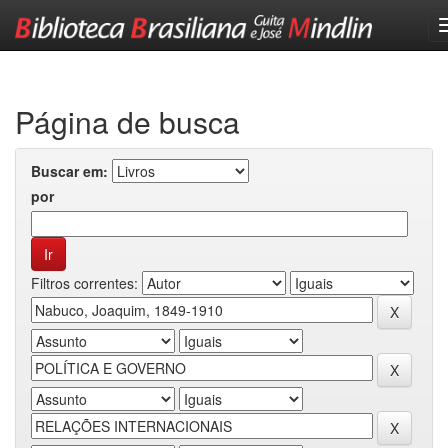
Skip
navigation
Página de busca
Buscar em:
por
Filtros correntes: