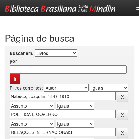
Skip
navigation
Página de busca
Buscar em:
por
Filtros correntes: