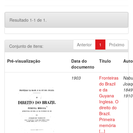
Resultado 1-1 de 1.
Anterior
1
Próximo
Conjunto de itens:
Pré-visualização
Data do
Título
Auto
documento
1903
Fronteiras
Nabu
do Brazil
Joaq
e da
1849
Guyana
1910
Inglesa. O
direito do
Brazil.
Primeira
memória
[...]