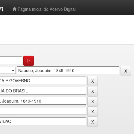
-->
Página inicial do Acervo Digital