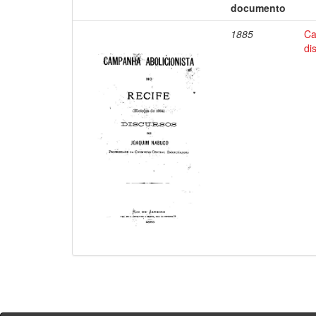
documento
1885
Ca
di