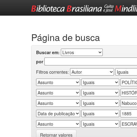
Skip
navigation
Página de busca
Buscar em:
por
Filtros correntes:
Retornar valores