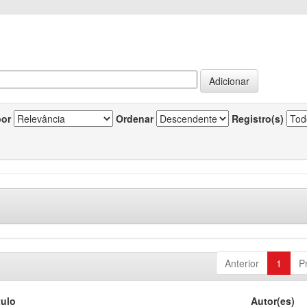
por
Ordenar
Registro(s)
Anterior
1
P
tulo
Autor(es)