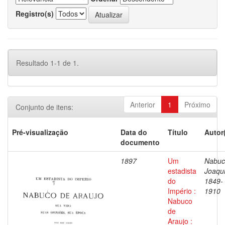
Registro(s)
Resultado 1-1 de 1.
Anterior
1
Próximo
Conjunto de itens:
Pré-visualização
Data do
Título
Autor
documento
1897
Um
Nabuc
estadista
Joaqu
do
1849-
Império :
1910
Nabuco
de
Araujo :