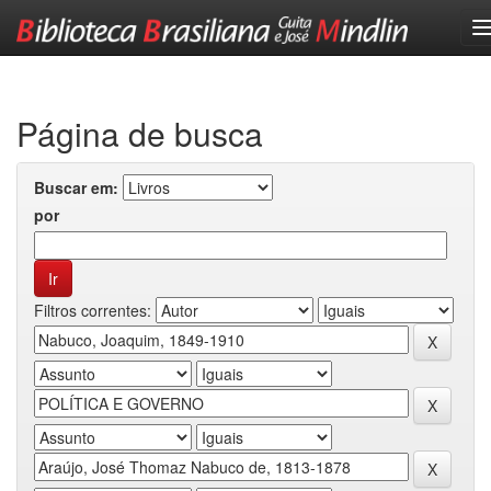
Skip
navigation
Página de busca
Buscar em:
por
Filtros correntes: