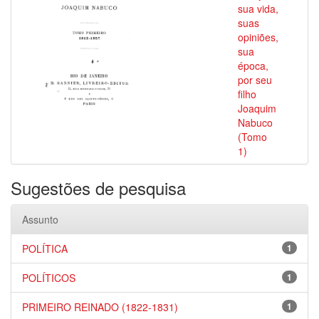
sua vida,
suas
opiniões,
sua
época,
por seu
filho
Joaquim
Nabuco
(Tomo
1)
Sugestões de pesquisa
Assunto
POLÍTICA
1
POLÍTICOS
1
PRIMEIRO REINADO (1822-1831)
1