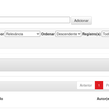
por
Ordenar
Registro(s)
Anterior
1
P
lo
Autor(