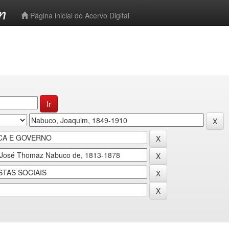
-->
Página inicial do Acervo Digital