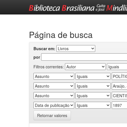
Skip
navigation
Página de busca
Buscar em:
por
Filtros correntes:
Retornar valores