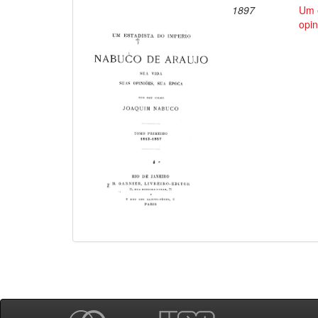
1897
Um e
opin