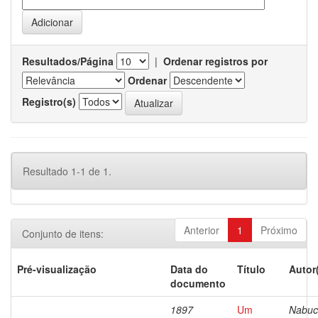
Resultados/Página
|
Ordenar registros por
Ordenar
Registro(s)
Resultado 1-1 de 1.
Anterior
1
Próximo
Conjunto de itens:
Pré-visualização
Data do
Título
Autor
documento
1897
Um
Nabuc