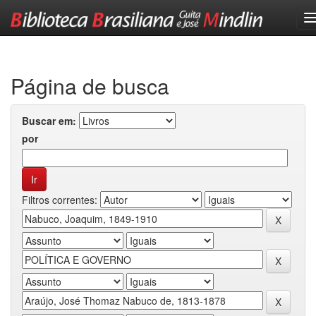
Skip
navigation
Página de busca
Buscar em:
por
Filtros correntes: