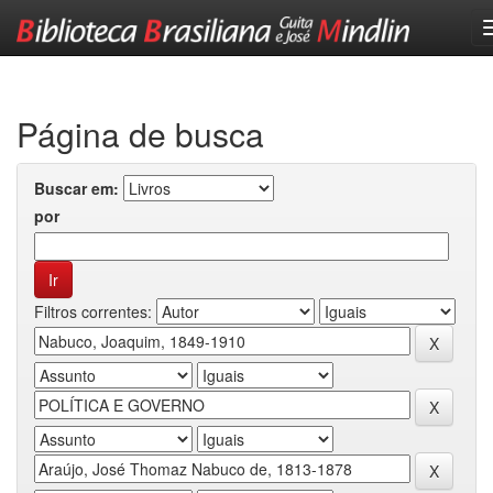
Skip
navigation
Página de busca
Buscar em:
por
Filtros correntes: