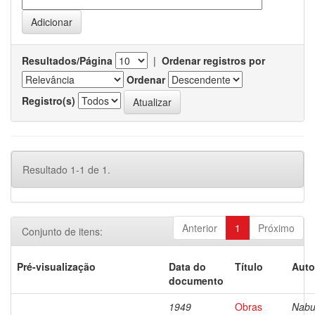
Resultados/Página
|
Ordenar registros por
Ordenar
Registro(s)
Resultado 1-1 de 1.
Anterior
1
Próximo
Conjunto de itens:
Pré-visualização
Data do
Título
Auto
documento
1949
Obras
Nabu