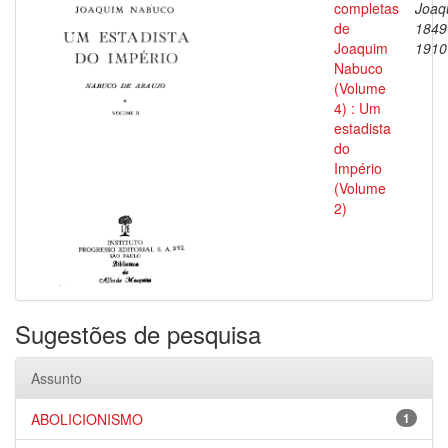
completas
Joaq
de
1849
Joaquim
1910
Nabuco
(Volume
4) : Um
estadista
do
Império
(Volume
2)
Sugestões de pesquisa
Assunto
ABOLICIONISMO
1