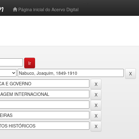
-->
Página inicial do Acervo Digital