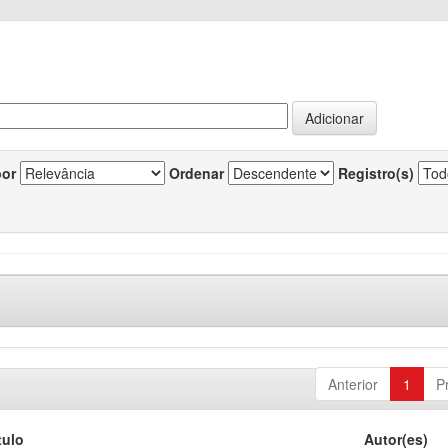
por
Ordenar
Registro(s)
Anterior
1
P
tulo
Autor(es)