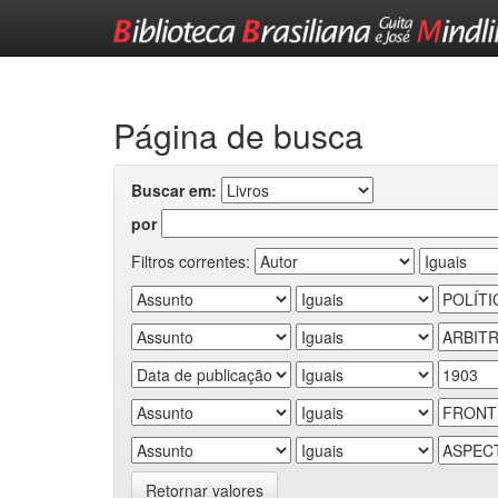
Skip
navigation
Página de busca
Buscar em:
por
Filtros correntes:
Retornar valores