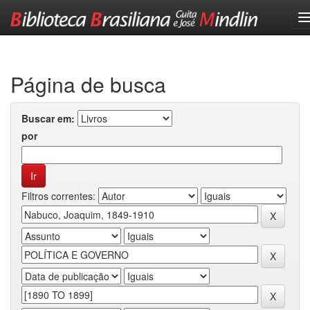
Skip
navigation
Página de busca
Buscar em:
por
Filtros correntes: