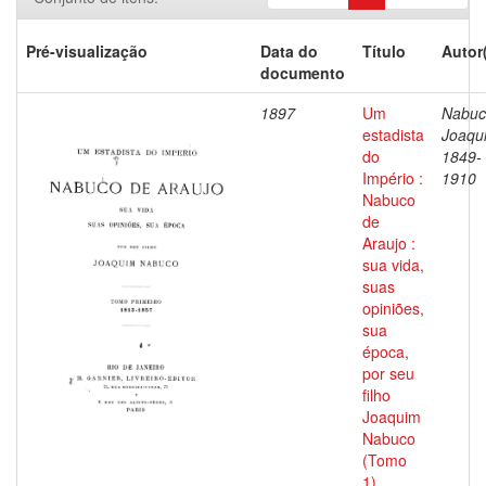
Pré-visualização
Data do
Título
Autor
documento
1897
Um
Nabuc
estadista
Joaqu
do
1849-
Império :
1910
Nabuco
de
Araujo :
sua vida,
suas
opiniões,
sua
época,
por seu
filho
Joaquim
Nabuco
(Tomo
1)