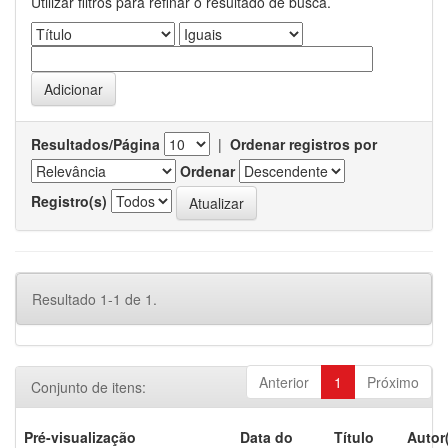
Utilizar filtros para refinar o resultado de busca.
Resultados/Página
|
Ordenar registros por
Ordenar
Registro(s)
Resultado 1-1 de 1.
Anterior
1
Próximo
Conjunto de itens:
Pré-visualização
Data do
Título
Autor