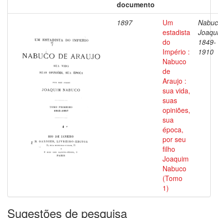
documento
1897
Um
Nabuc
estadista
Joaqu
do
1849-
Império :
1910
Nabuco
de
Araujo :
sua vida,
suas
opiniões,
sua
época,
por seu
filho
Joaquim
Nabuco
(Tomo
1)
Sugestões de pesquisa