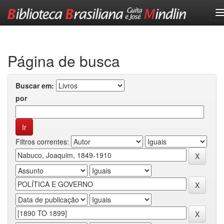
Skip
navigation
Página de busca
Buscar em:
por
Filtros correntes: