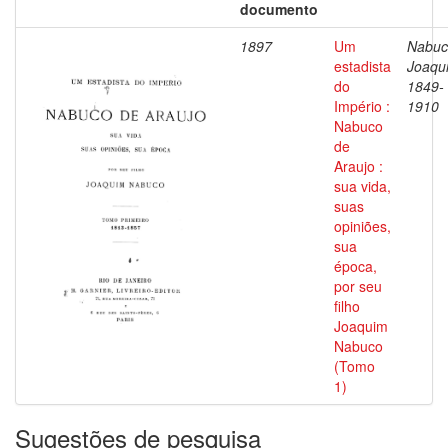
documento
1897
Um
Nabuc
estadista
Joaqu
do
1849-
Império :
1910
Nabuco
de
Araujo :
sua vida,
suas
opiniões,
sua
época,
por seu
filho
Joaquim
Nabuco
(Tomo
1)
Sugestões de pesquisa