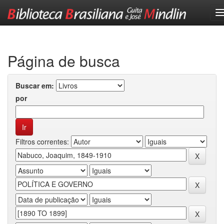
Skip
navigation
Página de busca
Buscar em:
por
Filtros correntes: