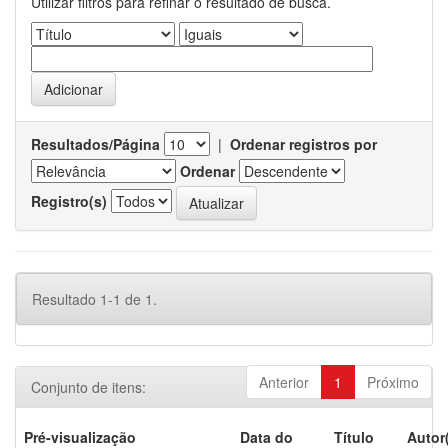
Utilizar filtros para refinar o resultado de busca.
Resultados/Página
|
Ordenar registros por
Ordenar
Registro(s)
Resultado 1-1 de 1.
Anterior
1
Próximo
Conjunto de itens:
Pré-visualização
Data do
Título
Autor