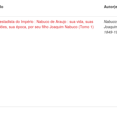
lo
Autor(
stadista do Império : Nabuco de Araujo : sua vida, suas
Nabuco
iões, sua época, por seu filho Joaquim Nabuco (Tomo 1)
Joaqui
1849-1