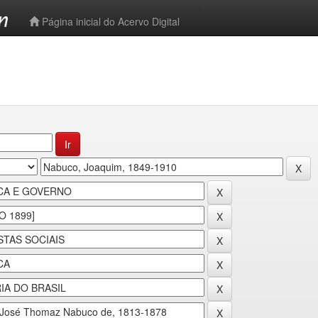
-->
Página inicial do Acervo Digital