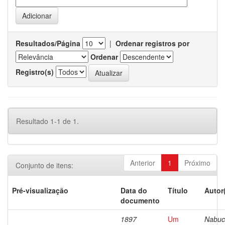
Resultados/Página
|
Ordenar registros por
Ordenar
Registro(s)
Resultado 1-1 de 1.
Anterior
1
Próximo
Conjunto de itens:
Pré-visualização
Data do
Título
Autor
documento
1897
Um
Nabuc