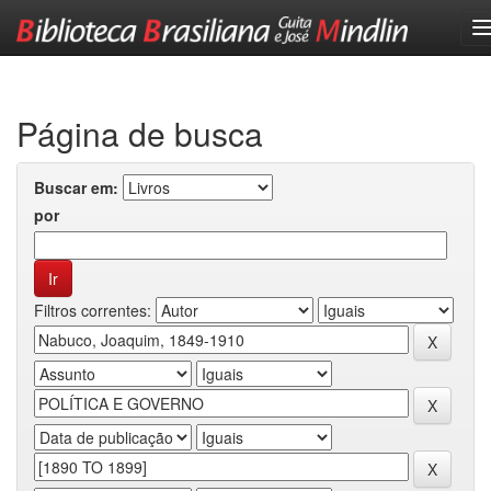
Skip
navigation
Página de busca
Buscar em:
por
Filtros correntes: