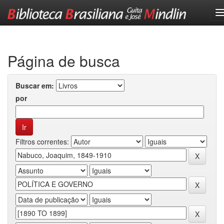
Skip
navigation
Página de busca
Buscar em:
por
Filtros correntes: