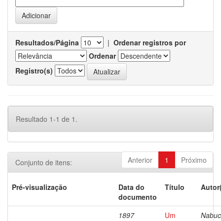
Resultados/Página
|
Ordenar registros por
Ordenar
Registro(s)
Resultado 1-1 de 1.
Anterior
1
Próximo
Conjunto de itens:
Pré-visualização
Data do
Título
Autor
documento
1897
Um
Nabuc