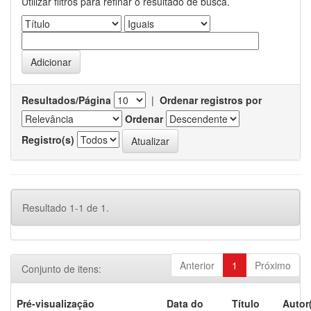
Utilizar filtros para refinar o resultado de busca.
Resultados/Página
|
Ordenar registros por
Ordenar
Registro(s)
Resultado 1-1 de 1.
Anterior
1
Próximo
Conjunto de itens:
Pré-visualização
Data do
Título
Autor