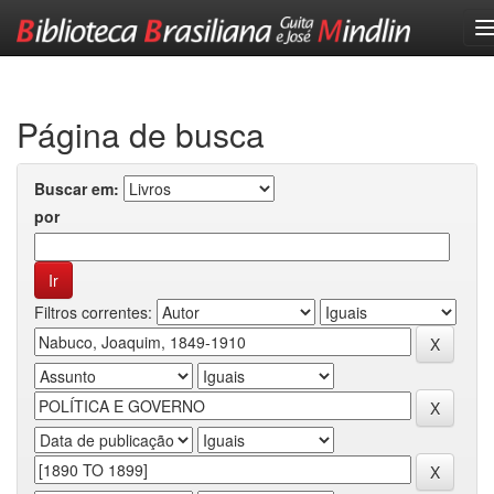
Skip
navigation
Página de busca
Buscar em:
por
Filtros correntes: