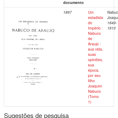
documento
1897
Um
Nabuc
estadista
Joaqu
do
1849-
Império :
1910
Nabuco
de
Araujo :
sua vida,
suas
opiniões,
sua
época,
por seu
filho
Joaquim
Nabuco
(Tomo
1)
Sugestões de pesquisa