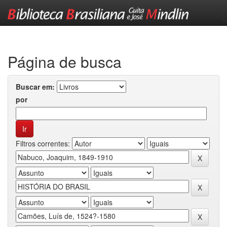
Skip
navigation
Página de busca
Buscar em:
por
Filtros correntes: