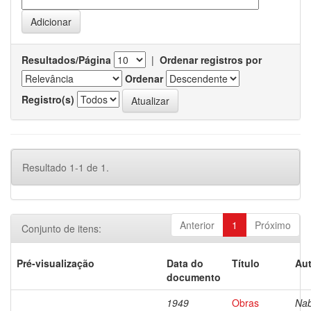
Resultados/Página
|
Ordenar registros por
Ordenar
Registro(s)
Resultado 1-1 de 1.
Anterior
1
Próximo
Conjunto de itens:
Pré-visualização
Data do
Título
Aut
documento
1949
Obras
Nab