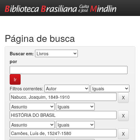
Skip
navigation
Página de busca
Buscar em:
por
Filtros correntes: