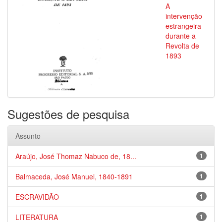
A
intervenção
estrangeira
durante a
Revolta de
1893
Sugestões de pesquisa
Assunto
Araújo, José Thomaz Nabuco de, 18...
1
Balmaceda, José Manuel, 1840-1891
1
ESCRAVIDÃO
1
LITERATURA
1