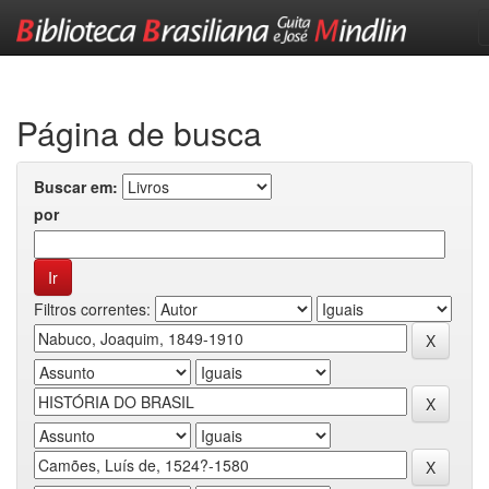
Skip
navigation
Página de busca
Buscar em:
por
Filtros correntes: