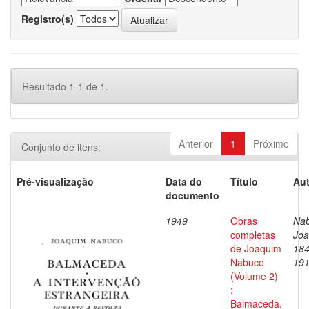
Registro(s)
Resultado 1-1 de 1.
Anterior
1
Próximo
Conjunto de itens:
Pré-visualização
Data do
Título
Aut
documento
1949
Obras
Nab
completas
Joa
de Joaquim
184
Nabuco
19
(Volume 2)
:
Balmaceda.