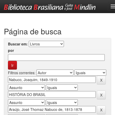
Skip
navigation
Página de busca
Buscar em:
por
Filtros correntes: