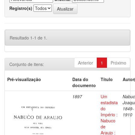
Registro(s)
Resultado 1-1 de 1.
Anterior
1
Próximo
Conjunto de itens:
Pré-visualização
Data do
Título
Autor
documento
1897
Um
Nabuc
estadista
Joaqu
do
1849-
Império :
1910
Nabuco
de
Araujo :