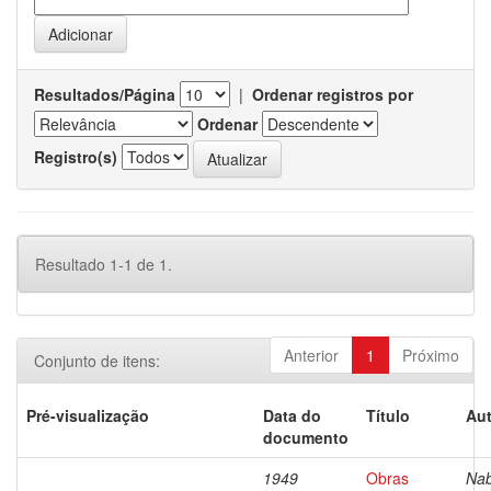
Resultados/Página
|
Ordenar registros por
Ordenar
Registro(s)
Resultado 1-1 de 1.
Anterior
1
Próximo
Conjunto de itens:
Pré-visualização
Data do
Título
Aut
documento
1949
Obras
Nab