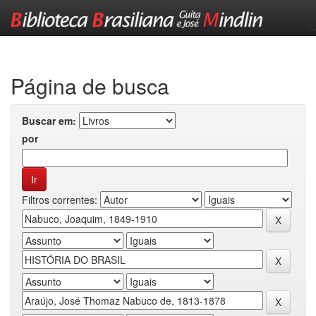
Skip
navigation
Página de busca
Buscar em:
por
Filtros correntes: