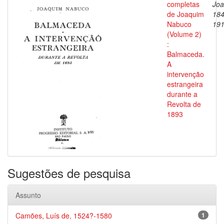
completas
Joa
de Joaquim
184
Nabuco
19
(Volume 2)
:
Balmaceda.
A
intervenção
estrangeira
durante a
Revolta de
1893
Sugestões de pesquisa
Assunto
Camões, Luís de, 1524?-1580
1