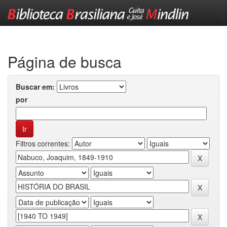
Skip
navigation
Página de busca
Buscar em:
por
Filtros correntes: