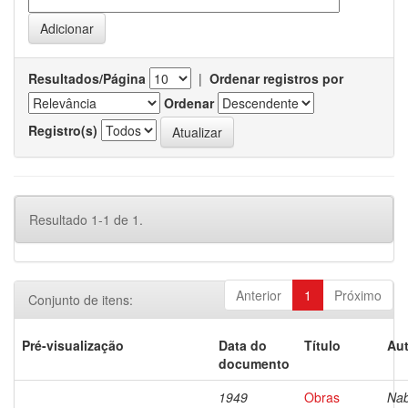
Resultados/Página
|
Ordenar registros por
Ordenar
Registro(s)
Resultado 1-1 de 1.
Anterior
1
Próximo
Conjunto de itens:
Pré-visualização
Data do
Título
Aut
documento
1949
Obras
Nab