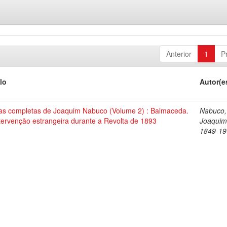
Anterior
1
P
lo
Autor(e
as completas de Joaquim Nabuco (Volume 2) : Balmaceda.
Nabuco,
tervenção estrangeira durante a Revolta de 1893
Joaquim
1849-19