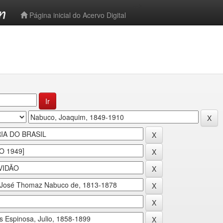
-->
Página inicial do Acervo Digital