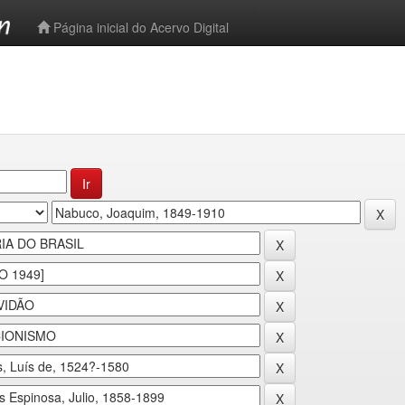
-->
Página inicial do Acervo Digital