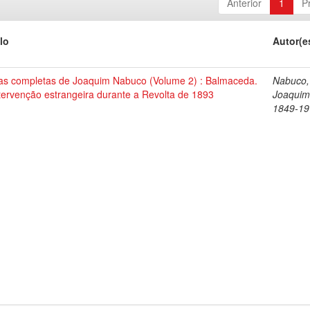
Anterior
1
P
lo
Autor(e
as completas de Joaquim Nabuco (Volume 2) : Balmaceda.
Nabuco,
tervenção estrangeira durante a Revolta de 1893
Joaquim
1849-19