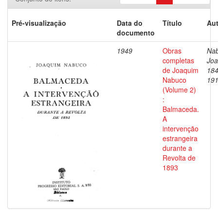
Pré-visualização
Data do
Título
Aut
documento
1949
Obras
Nab
completas
Joa
de Joaquim
184
Nabuco
19
(Volume 2)
:
Balmaceda.
A
intervenção
estrangeira
durante a
Revolta de
1893