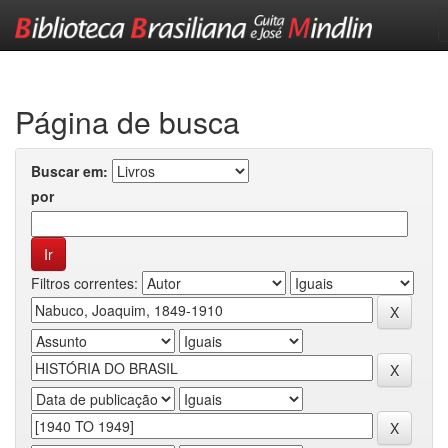
Skip
navigation
Página de busca
Buscar em:
por
Filtros correntes: