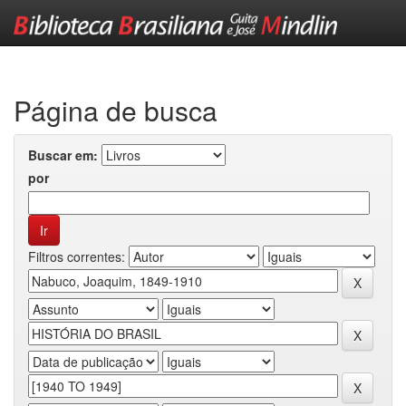
Skip
navigation
Página de busca
Buscar em:
por
Filtros correntes: