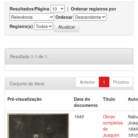
Resultados/Página
|
Ordenar registros por
Ordenar
Registro(s)
Resultado 1-1 de 1.
Anterior
1
Próximo
Conjunto de itens:
Pré-visualização
Data do
Título
Auto
documento
1949
Obras
Nabu
completas
Joaq
de
1849
Joaquim
1910