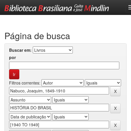
Skip
navigation
Página de busca
Buscar em:
por
Filtros correntes: