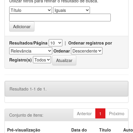
Utilizar filtros para refinar o resultado de busca.
Resultados/Página
|
Ordenar registros por
Ordenar
Registro(s)
Resultado 1-1 de 1.
Anterior
1
Próximo
Conjunto de itens:
Pré-visualização
Data do
Título
Auto