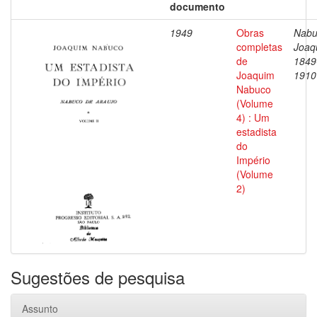
documento
1949
Obras
Nabu
completas
Joaq
de
1849
Joaquim
1910
Nabuco
(Volume
4) : Um
estadista
do
Império
(Volume
2)
Sugestões de pesquisa
Assunto