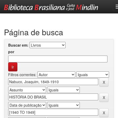
Skip
navigation
Página de busca
Buscar em:
por
Filtros correntes: