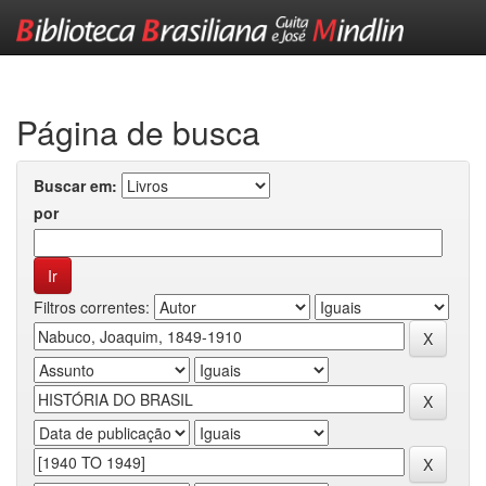
Skip
navigation
Página de busca
Buscar em:
por
Filtros correntes: