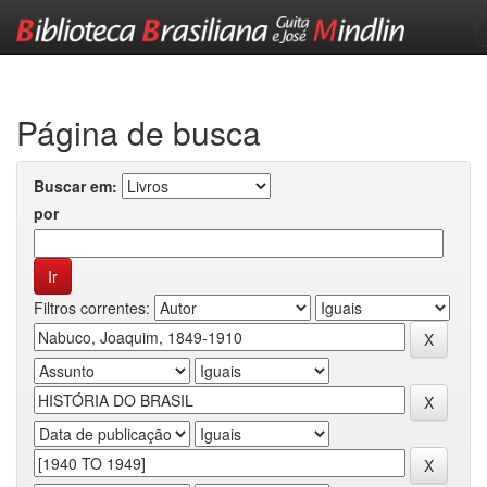
Skip
navigation
Página de busca
Buscar em:
por
Filtros correntes: