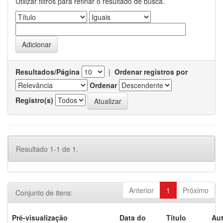
Utilizar filtros para refinar o resultado de busca.
Resultados/Página
|
Ordenar registros por
Ordenar
Registro(s)
Resultado 1-1 de 1.
Anterior
1
Próximo
Conjunto de itens:
Pré-visualização
Data do
Título
Aut