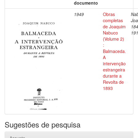
documento
1949
Obras
Nab
completas
Joa
de Joaquim
184
Nabuco
19
(Volume 2)
:
Balmaceda.
A
intervenção
estrangeira
durante a
Revolta de
1893
Sugestões de pesquisa