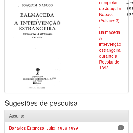
completas
Joa
de Joaquim
184
Nabuco
19
(Volume 2)
:
Balmaceda.
A
intervenção
estrangeira
durante a
Revolta de
1893
Sugestões de pesquisa
Assunto
Bañados Espinosa, Julio, 1858-1899
1