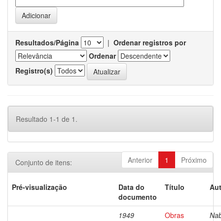
Resultados/Página
|
Ordenar registros por
Ordenar
Registro(s)
Resultado 1-1 de 1.
Anterior
1
Próximo
Conjunto de itens:
Pré-visualização
Data do
Título
Aut
documento
1949
Obras
Nab