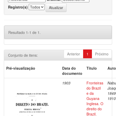
Registro(s)
Resultado 1-1 de 1.
Anterior
1
Próximo
Conjunto de itens:
Pré-visualização
Data do
Título
Auto
documento
1903
Fronteiras
Nabu
do Brazil
Joaq
e da
1849
Guyana
1910
Inglesa. O
direito do
Brazil.