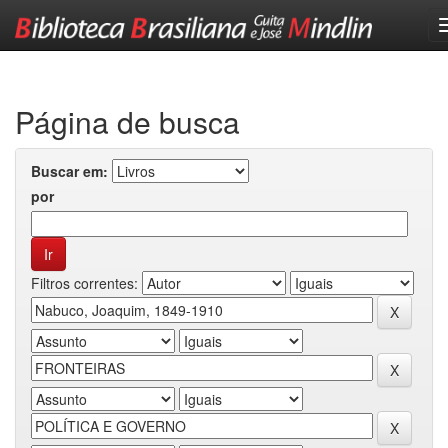
Skip
navigation
Página de busca
Buscar em:
por
Filtros correntes: