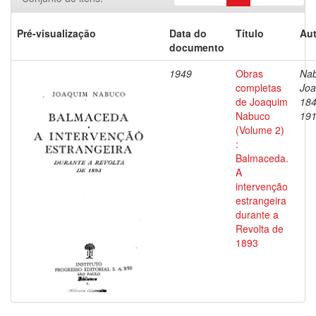
Pré-visualização
Data do
Título
Aut
documento
1949
Obras
Nab
completas
Joa
de Joaquim
184
Nabuco
19
(Volume 2)
:
Balmaceda.
A
intervenção
estrangeira
durante a
Revolta de
1893