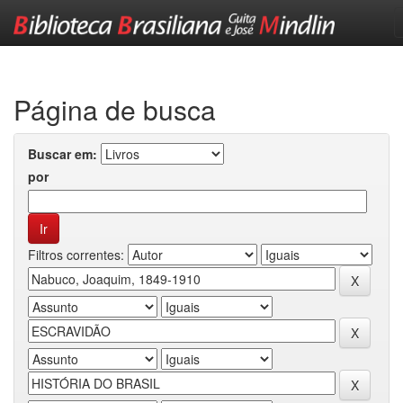
Skip
navigation
Página de busca
Buscar em:
por
Filtros correntes: