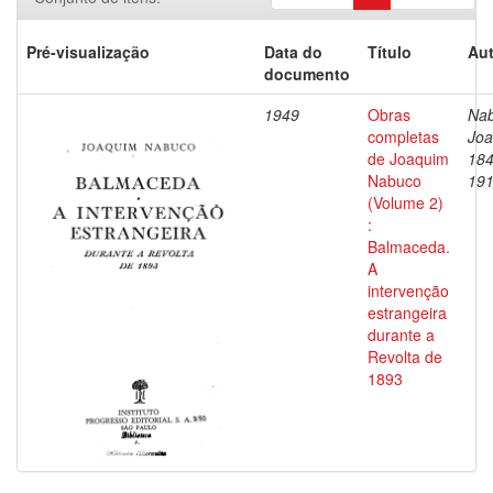
Pré-visualização
Data do
Título
Aut
documento
1949
Obras
Nab
completas
Joa
de Joaquim
184
Nabuco
19
(Volume 2)
:
Balmaceda.
A
intervenção
estrangeira
durante a
Revolta de
1893