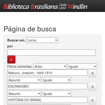
Skip
navigation
Página de busca
Buscar em:
por
Filtros correntes: